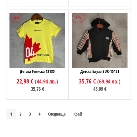
-36%
-22%
Детска Тениска 12135
Детска Блуза BUR-15121
22,98 €
35,76 €
(44.94 лв.)
(69.94 лв.)
35,76 €
45,99 €
1
2
3
4
Следваща
Край