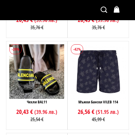
Детски Бански 8774
Детски Бански 8773
20,43 €
20,43 €
(39.96 лв.)
(39.96 лв.)
35,76 €
35,76 €
-20%
-42%
Чехли BAL11
Мъжки Бански VILEB 114
20,43 €
26,56 €
(39.96 лв.)
(51.95 лв.)
25,54 €
45,99 €