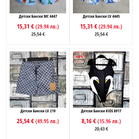
Детски Бански MC 4447
Детски Бански LV 4445
15,31 €
15,31 €
(29.94 лв.)
(29.94 лв.)
25,54 €
25,54 €
-60%
Детски Бански LV 219
Детски Бански KIDS 8917
25,54 €
8,16 €
(49.95 лв.)
(15.96 лв.)
20,43 €