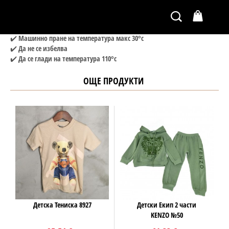
✔️ Детски Памучни панталонки SS2021
✔️ Материя: 100% памук
✔️ Машинно пране на температура макс 30°c
✔️ Да не се избелва
✔️ Да се глади на температура 110°c
ОЩЕ ПРОДУКТИ
Детска Тениска 8927
Детски Екип 2 части
KENZO №50