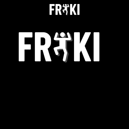
ДЕТСКА БЛУЗА 0066
НАЧАЛО
НАЙ-НОВО
РАЗПРОДАЖБА
ДЕТСКО
НОВО
ДЪНКИ И ПАНТАЛОНИ
ДЪЛГИ ДЪНКИ / ПАНТАЛОНИ
КЪСИ ДЪНКИ
ТЕНИСКИ
1-2Г ( 82-86 СМ)