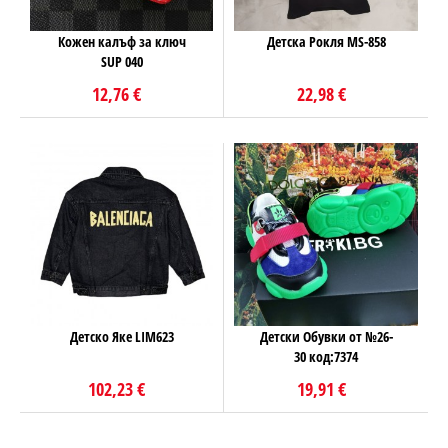
Кожен калъф за ключ
Детска Рокля MS-858
SUP 040
12,76 €
22,98 €
Детско Яке LIM623
Детски Обувки от №26-
30 код:7374
102,23 €
19,91 €